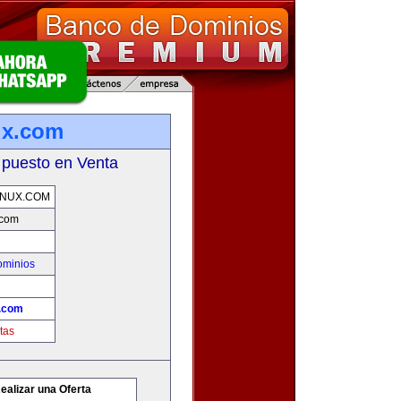
ux.com
 puesto en Venta
INUX.COM
.com
ominios
x.com
tas
ealizar una Oferta