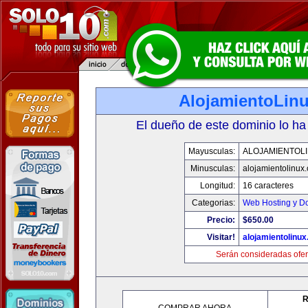
AlojamientoLin
El dueño de este dominio lo ha
Mayusculas:
ALOJAMIENTOL
Minusculas:
alojamientolinux
Longitud:
16 caracteres
Categorias:
Web Hosting y D
Precio:
$650.00
Visitar!
alojamientolinu
Serán consideradas ofer
R