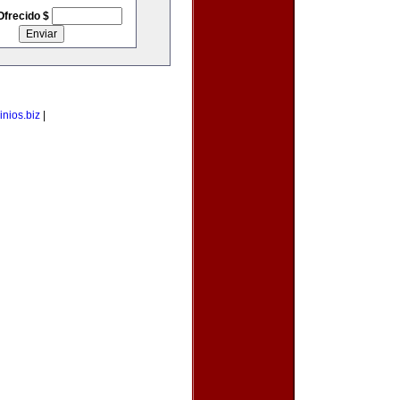
Ofrecido $
nios.biz
|